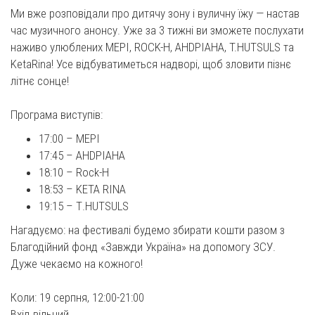
Ми вже розповідали про дитячу зону і вуличну їжу — настав
час музичного анонсу. Уже за 3 тижні ви зможете послухати
наживо улюблених МЕРІ, ROCK-H, AHDPIAHA, T.HUTSULS та
KetaRina! Усе відбуватиметься надворі, щоб зловити пізнє
літнє сонце!
Програма виступів:
17:00 – МЕРІ
17:45 – АНDРІАНА
18:10 – Rock-H
18:53 – KETA RINA
19:15 – Т.HUTSULS
Нагадуємо: на фестивалі будемо збирати кошти разом з
Благодійний фонд «Завжди Україна» на допомогу ЗСУ.
Дуже чекаємо на кожного!
Коли: 19 серпня, 12:00-21:00
Вхід вільний