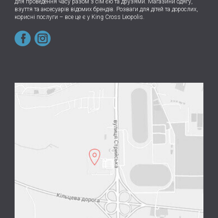
для проведення часу разом з сім’єю та друзями.
Магазини одягу,
взуття та аксесуарів відомих брендів. Розваги для дітей та дорослих,
корисні послуги – все це є у King Cross Leopolis.