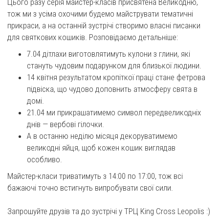
Цього разу серія майстер-класів присвятена Великодню,
тож ми з усіма охочими будемо майструвати тематичні
прикраси, а на останній зустрічі створимо власні писанки
для святкових кошиків. Розповідаємо детальніше:
7.04 дітлахи виготовлятимуть кулони з глини, які
стануть чудовим подарунком для близької людини.
14 квітня результатом кропіткої праці стане фетрова
підвіска, що чудово доповнить атмосферу свята в
домі.
21.04 ми прикрашатимемо символ передвеликодніх
днів — вербові гілочки.
А в останню неділю місяця декоруватимемо
великодні яйця, щоб кожен кошик виглядав
особливо.
Майстер-класи триватимуть з 14:00 по 17:00, тож всі
бажаючі точно встигнуть випробувати свої сили.
Запрошуйте друзів та до зустрічі у ТРЦ King Cross Leopolis :)