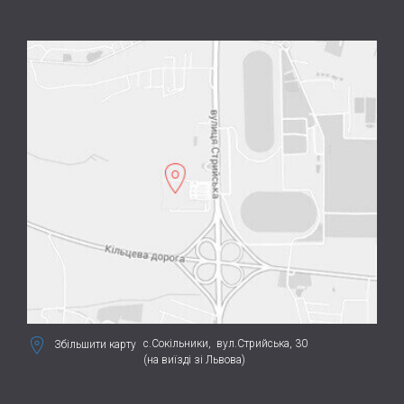
с.Сокільники,
вул.Стрийська, 30
Збільшити карту
(на виїзді зі Львова)