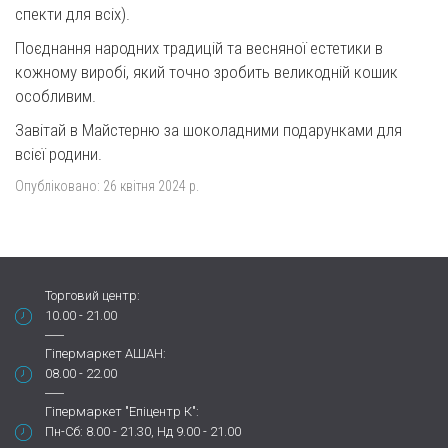
спекти для всіх).
Поєднання народних традицій та весняної естетики в
кожному виробі, який точно зробить великодній кошик
особливим.
Завітай в Майстерню за шоколадними подарунками для
всієї родини.
Опубліковано:
26 квітня 2024 р.
Торговий центр:
10.00 - 21.00
Гіпермаркет АШАН:
08.00 - 22.00
Гіпермаркет "Епіцентр К":
Пн-Сб: 8.00 - 21.30, Нд 9.00 - 21.00