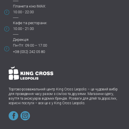
Планета кіно IMAX:
10.00 - 22.00
Кафе та ресторани:
10.00 - 21.00
Дирекція
Пн-Пт: 09.00 – 17.00
+38 (032) 242 05 80
Торгово-розважальний центр King Cross Leopolis
–
це чудовий вибір
для проведення часу разом з сім’єю та друзями.
Магазини одягу,
взуття та аксесуарів відомих брендів. Розваги для дітей та дорослих,
корисні послуги – все це є у King Cross Leopolis.