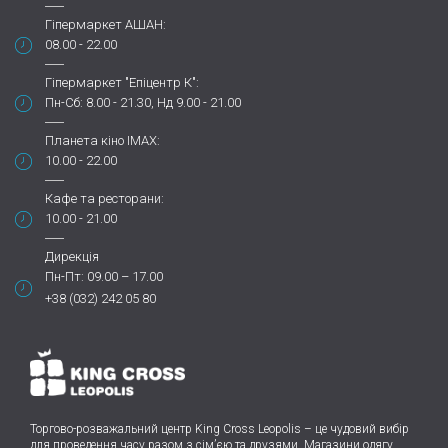
Гіпермаркет АШАН:
08.00 - 22.00
Гіпермаркет "Епіцентр К":
Пн-Сб: 8.00 - 21.30, Нд 9.00 - 21.00
Планета кіно IMAX:
10.00 - 22.00
Кафе та ресторани:
10.00 - 21.00
Дирекція
Пн-Пт: 09.00 – 17.00
+38 (032) 242 05 80
Торгово-розважальний центр King Cross Leopolis
–
це чудовий вибір
для проведення часу разом з сім’єю та друзями.
Магазини одягу,