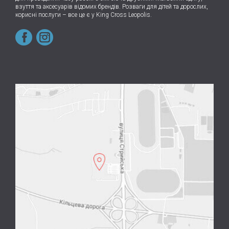
взуття та аксесуарів відомих брендів. Розваги для дітей та дорослих,
корисні послуги – все це є у King Cross Leopolis.