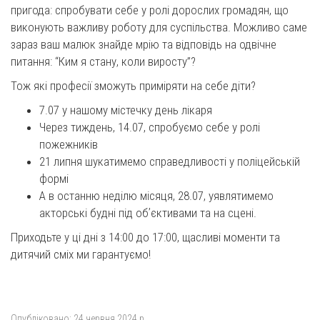
пригода: спробувати себе у ролі дорослих громадян, що
виконують важливу роботу для суспільства. Можливо саме
зараз ваш малюк знайде мрію та відповідь на одвічне
питання: “Ким я стану, коли виросту”?
Тож які професії зможуть приміряти на себе діти?
7.07 у нашому містечку день лікаря
Через тиждень, 14.07, спробуємо себе у ролі
пожежників
21 липня шукатимемо справедливості у поліцейській
формі
А в останню неділю місяця, 28.07, уявлятимемо
акторські будні під обʼєктивами та на сцені.
Приходьте у ці дні з 14:00 до 17:00, щасливі моменти та
дитячий сміх ми гарантуємо!
Опубліковано:
24 червня 2024 р.