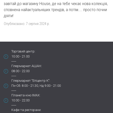
завітай до магазину House, де на тебе чекає нова колекція,
сповнена найактуальніших трендів, а потім.... просто почни
діяти!
Опубліковано:
7 серпня 2024 р.
Торговий центр:
10.00 - 21.00
Гіпермаркет АШАН:
08.00 - 22.00
Гіпермаркет "Епіцентр К":
Пн-Сб: 8.00 - 21.30, Нд 9.00 - 21.00
Планета кіно IMAX:
10.00 - 22.00
Кафе та ресторани: