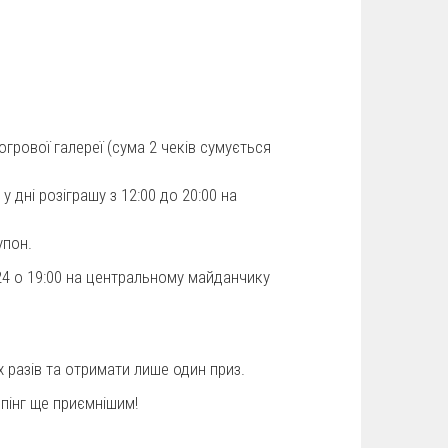
огрової галереї (сума 2 чеків сумується
 дні розіграшу з 12:00 до 20:00 на
упон.
24 о 19:00 на центральному майданчику
х разів та отримати лише один приз.
опінг ще приємнішим!