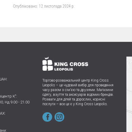
Опубліковано:
12 листопада 2024 р.
ШАН:
Торгово-розважальний центр King Cross
Leopolis
–
це чудовий вибір для проведення
часу разом з сім’єю та друзями.
Магазини
одягу, взуття та аксесуарів відомих брендів.
іцентр К":
Розваги для дітей та дорослих, корисні
30, Нд 9.00 - 21.00
послуги – все це є у King Cross Leopolis.
AX:
ани: