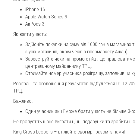
iPhone 16
Apple Watch Series 9
AirPods 3
Як взяти участь:
Здійсніть покупки на суму від 1000 грн в магазинах т
з усіх магазинів, окрім чеків з гіпермаркету Ашан).
Зареєструйте чеки на промо-стійці, що працюватиме у
центральному майданчику ТРЦ.
Отримайте номер учасника розіграшу, заповнивши к
Розіграш та оголошення результатів відбудеться 01.12.20
ТРЦ.
Важливо:
Один учасник акції може брати участь не більше 3-о
Не пропустіть шанс виграти цінні подарунки та зробити ш
King Cross Leopolis – втілюйте свої мрії разом із нами!