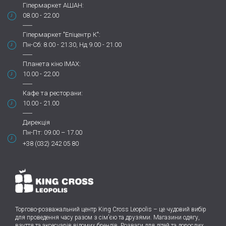
Гіпермаркет АШАН:
08.00 - 22.00
Гіпермаркет "Епіцентр К":
Пн-Сб: 8.00 - 21.30, Нд 9.00 - 21.00
Планета кіно IMAX:
10.00 - 22.00
Кафе та ресторани:
10.00 - 21.00
Дирекція
Пн-Пт: 09.00 – 17.00
+38 (032) 242 05 80
Торгово-розважальний центр King Cross Leopolis
–
це чудовий вибір
для проведення часу разом з сім’єю та друзями.
Магазини одягу,
взуття та аксесуарів відомих брендів. Розваги для дітей та дорослих,