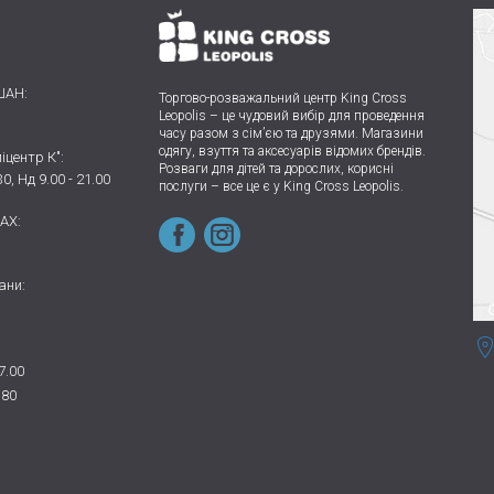
ШАН:
Торгово-розважальний центр King Cross
Leopolis
–
це чудовий вибір для проведення
часу разом з сім’єю та друзями.
Магазини
одягу, взуття та аксесуарів відомих брендів.
іцентр К":
Розваги для дітей та дорослих, корисні
30, Нд 9.00 - 21.00
послуги – все це є у King Cross Leopolis.
AX:
ани:
7.00
 80