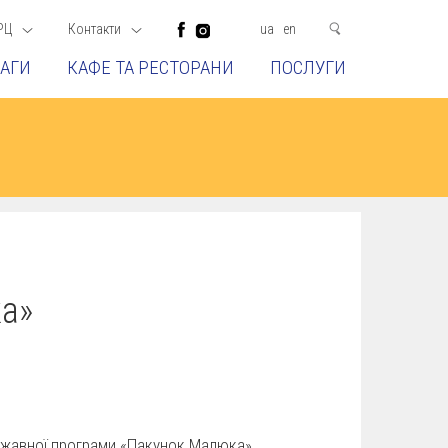
РЦ
Контакти
ua
en
АГИ
КАФЕ ТА РЕСТОРАНИ
ПОСЛУГИ
а»
ржавної програми «Пакунок Малюка»