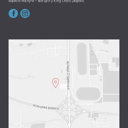
корисні послуги – все це є у King Cross Leopolis.