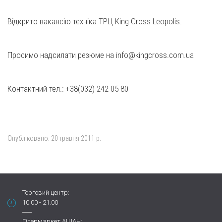
Відкрито вакансію техніка ТРЦ King Cross Leopolis.
Просимо надсилати резюме на info@kingcross.com.ua
Контактний тел.: +38(032) 242 05 80
Опубліковано:
20 травня 2011 р.
Торговий центр:
10.00 - 21.00
Гіпермаркет АШАН: