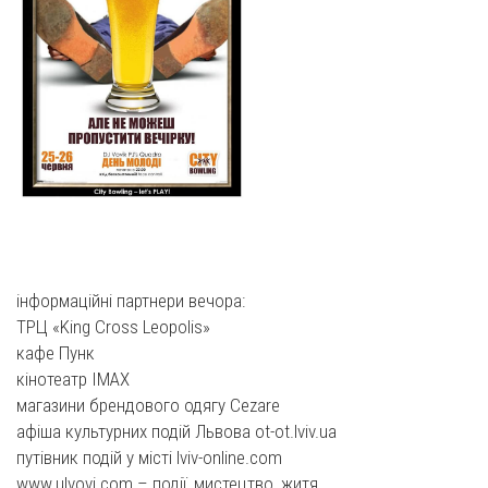
інформаційні партнери вечора:
ТРЦ «King Cross Leopolis»
кафе Пунк
кінотеатр IMAX
магазини брендового одягу Cezare
афіша культурних подій Львова ot-ot.lviv.ua
путівник подій у місті lviv-online.com
www.ulvovi.com – події, мистецтво, житя