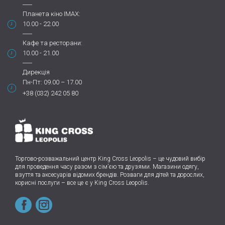
Планета кіно IMAX:
10.00 - 22.00
Кафе та ресторани:
10.00 - 21.00
Дирекція
Пн-Пт: 09.00 – 17.00
+38 (032) 242 05 80
Торгово-розважальний центр King Cross Leopolis
–
це чудовий вибір
для проведення часу разом з сім’єю та друзями.
Магазини одягу,
взуття та аксесуарів відомих брендів. Розваги для дітей та дорослих,
корисні послуги – все це є у King Cross Leopolis.