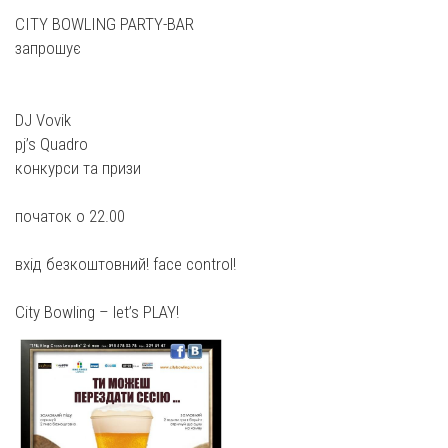
CITY BOWLING PARTY-BAR
запрошує
DJ Vovik
pj’s Quadro
конкурси та призи
початок о 22.00
вхід безкоштовний! face control!
City Bowling – let’s PLAY!