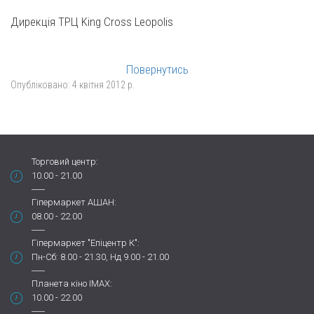
Дирекція ТРЦ King Cross Leopolis
Повернутись
Опубліковано:
4 квітня 2012 р.
Торговий центр:
10.00 - 21.00
Гіпермаркет АШАН:
08.00 - 22.00
Гіпермаркет "Епіцентр К":
Пн-Сб: 8.00 - 21.30, Нд 9.00 - 21.00
Планета кіно IMAX:
10.00 - 22.00