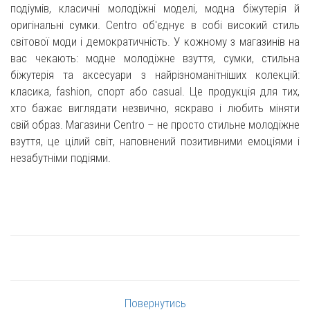
подіумів, класичні молодіжні моделі, модна біжутерія й
оригінальні сумки. Centro об'єднує в собі високий стиль
світової моди і демократичність. У кожному з магазинів на
вас чекають: модне молодіжне взуття, сумки, стильна
біжутерія та аксесуари з найрізноманітніших колекцій:
класика, fashion, спорт або casual. Це продукція для тих,
хто бажає виглядати незвично, яскраво і любить міняти
свій образ. Магазини Centro – не просто стильне молодіжне
взуття, це цілий світ, наповнений позитивними емоціями і
незабутніми подіями.
Повернутись