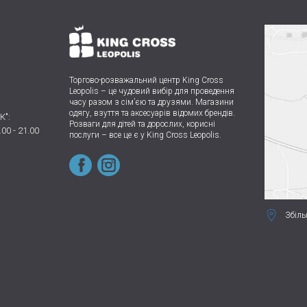
Торгово-розважальний центр King Cross
Leopolis
–
це чудовий вибір для проведення
часу разом з сім’єю та друзями.
Магазини
одягу, взуття та аксесуарів відомих брендів.
К":
Розваги для дітей та дорослих, корисні
.00 - 21.00
послуги – все це є у King Cross Leopolis.
Збіль