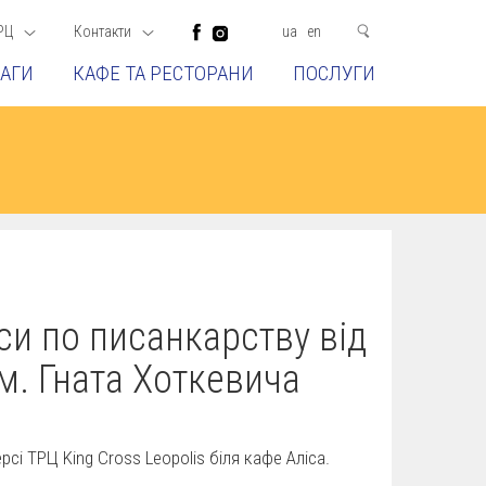
РЦ
Контакти
ua
en
АГИ
КАФЕ ТА РЕСТОРАНИ
ПОСЛУГИ
си по писанкарству від
м. Гната Хоткевича
сі ТРЦ King Cross Leopolis біля кафе Аліса.