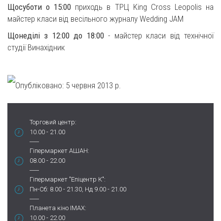
Щосуботи о 15:00
приходь в ТРЦ King Cross Leopolis на
майстер класи від весільного журналу Wedding JAM
Щонеділі з 12:00 до 18:00
- майстер класи від технічної
студії Винахідник
Опубліковано:
5 червня 2013 р.
Торговий центр:
10.00 - 21.00
Гіпермаркет АШАН:
08.00 - 22.00
Гіпермаркет "Епіцентр К":
Пн-Сб: 8.00 - 21.30, Нд 9.00 - 21.00
Планета кіно IMAX:
10.00 - 22.00