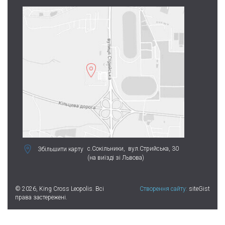
с.Сокільники,
вул.Стрийська, 30
Збільшити карту
(на виїзді зі Львова)
© 2026, King Cross Leopolis. Всі
Створення сайту:
siteGist
права застережені.