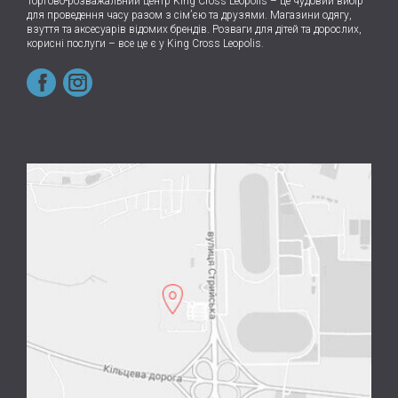
Торгово-розважальний центр King Cross Leopolis
–
це чудовий вибір
для проведення часу разом з сім’єю та друзями.
Магазини одягу,
взуття та аксесуарів відомих брендів. Розваги для дітей та дорослих,
корисні послуги – все це є у King Cross Leopolis.