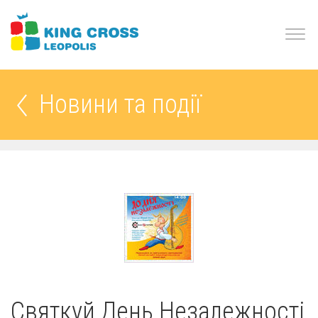
Новини та події
Святкуй День Незалежності