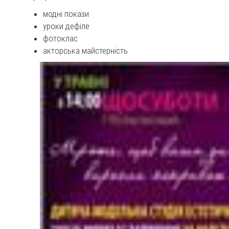
модні покази
уроки дефіле
фотоклас
акторська майстерність