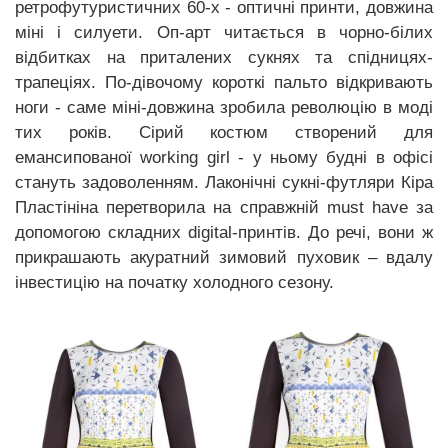
ретрофутуристичних 60-х - оптичні принти, довжина
міні і силуети. Оп-арт читається в чорно-білих
відбитках на приталених сукнях та спідницях-
трапеціях. По-дівочому короткі пальто відкривають
ноги - саме міні-довжина зробила революцію в моді
тих років. Сірий костюм створений для
емансипованої working girl - у ньому будні в офісі
стануть задоволенням. Лаконічні сукні-футляри Кіра
Пластініна перетворила на справжній must have за
допомогою складних digital-принтів. До речі, вони ж
прикрашають акуратний зимовий пуховик – вдалу
інвестицію на початку холодного сезону.