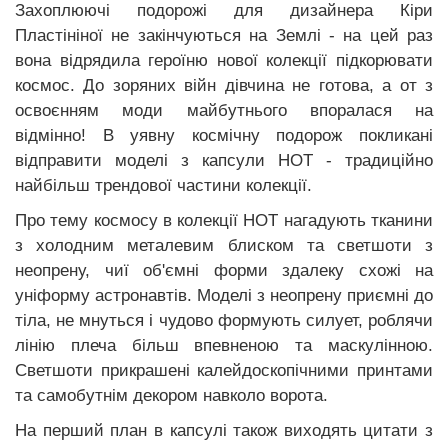
Захоплюючі подорожі для дизайнера Кіри
Пластініної не закінчуються на Землі - на цей раз
вона відрядила героїню нової колекції підкорювати
космос. До зоряних війн дівчина не готова, а от з
освоєнням моди майбутнього впоралася на
відмінно! В уявну космічну подорож покликані
відправити моделі з капсули HOT - традиційно
найбільш трендової частини колекції.
Про тему космосу в колекції HOT нагадують тканини
з холодним металевим блиском та светшоти з
неопрену, чиї об'ємні форми здалеку схожі на
уніформу астронавтів. Моделі з неопрену приємні до
тіла, не мнуться і чудово формують силует, роблячи
лінію плеча більш впевненою та маскулінною.
Светшоти прикрашені калейдоскопічними принтами
та самобутнім декором навколо ворота.
На перший план в капсулі також виходять цитати з