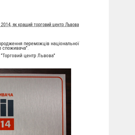
 2014, як кращий торговий центр Львова
агородження переможців національної
ір споживача".
ї "Торговий центр Львова"