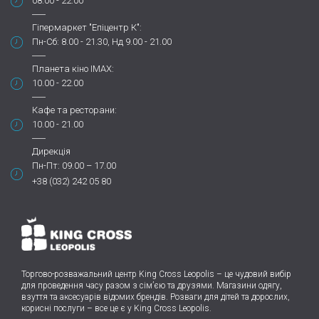
08.00 - 22.00
Гіпермаркет "Епіцентр К":
Пн-Сб: 8.00 - 21.30, Нд 9.00 - 21.00
Планета кіно IMAX:
10.00 - 22.00
Кафе та ресторани:
10.00 - 21.00
Дирекція
Пн-Пт: 09.00 – 17.00
+38 (032) 242 05 80
Торгово-розважальний центр King Cross Leopolis
–
це чудовий вибір
для проведення часу разом з сім’єю та друзями.
Магазини одягу,
взуття та аксесуарів відомих брендів. Розваги для дітей та дорослих,
корисні послуги – все це є у King Cross Leopolis.