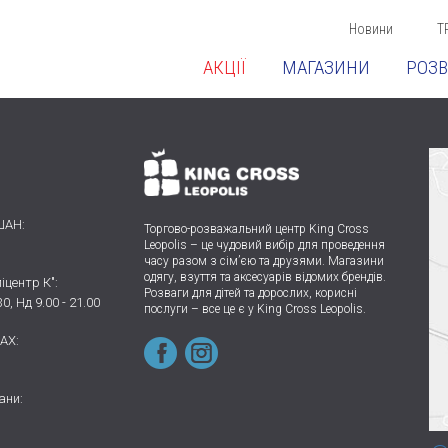
Новини
Т
АКЦІЇ
МАГАЗИНИ
РОЗВ
ШАН:
Торгово-розважальний центр King Cross
Leopolis
–
це чудовий вибір для проведення
часу разом з сім’єю та друзями.
Магазини
одягу, взуття та аксесуарів відомих брендів.
іцентр К":
Розваги для дітей та дорослих, корисні
30, Нд 9.00 - 21.00
послуги – все це є у King Cross Leopolis.
AX:
ани: