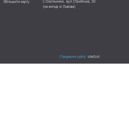
с.Сокільники,
вул.Стрийська, 30
Збільшити карту
(на виїзді зі Львова)
Створення сайту:
siteGist