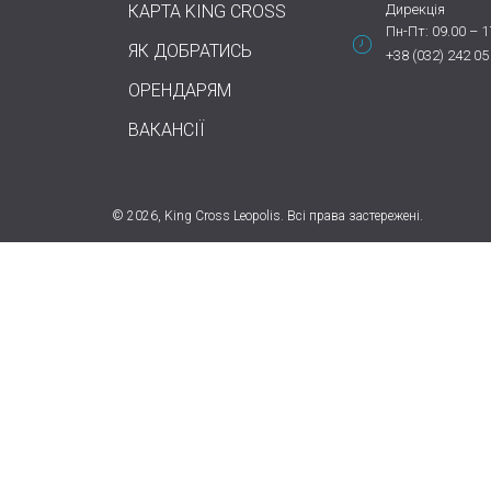
КАРТА KING CROSS
Дирекція
Пн-Пт: 09.00 – 1
ЯК ДОБРАТИСЬ
+38 (032) 242 05
ОРЕНДАРЯМ
ВАКАНСІЇ
© 2026, King Cross Leopolis. Всі права застережені.