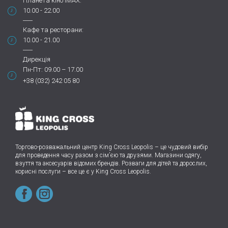
Планета кіно IMAX:
10.00 - 22.00
Кафе та ресторани:
10.00 - 21.00
Дирекція
Пн-Пт: 09.00 – 17.00
+38 (032) 242 05 80
Торгово-розважальний центр King Cross Leopolis
–
це чудовий вибір
для проведення часу разом з сім’єю та друзями.
Магазини одягу,
взуття та аксесуарів відомих брендів. Розваги для дітей та дорослих,
корисні послуги – все це є у King Cross Leopolis.