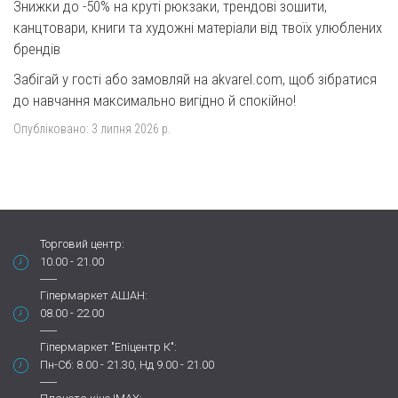
Знижки до -50% на круті рюкзаки, трендові зошити,
канцтовари, книги та художні матеріали від твоїх улюблених
брендів
Забігай у гості або замовляй на akvarel.com, щоб зібратися
до навчання максимально вигідно й спокійно!
Опубліковано:
3 липня 2026 р.
Торговий центр:
10.00 - 21.00
Гіпермаркет АШАН:
08.00 - 22.00
Гіпермаркет "Епіцентр К":
Пн-Сб: 8.00 - 21.30, Нд 9.00 - 21.00