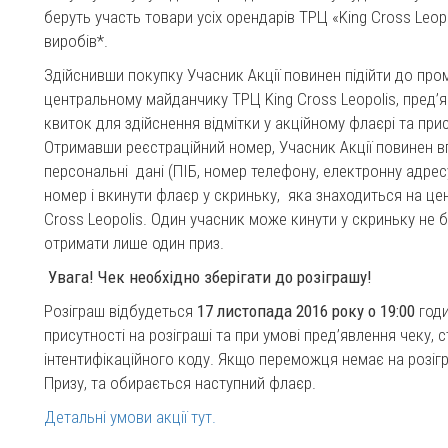
беруть участь товари усіх орендарів ТРЦ «King Cross Le
виробів*.
Здійснивши покупку Учасник Акції повинен підійти до про
центральному майданчику ТРЦ King Cross Leopolis, пред’я
квиток для здійснення відмітки у акційному флаєрі та пр
Отримавши реєстраційний номер, Учасник Акції повинен в
персональні дані (ПІБ, номер телефону, електронну адрес
номер і вкинути флаєр у скриньку, яка знаходиться на ц
Cross Leopolis. Один учасник може кинути у скриньку не 
отримати лише один приз.
Увага! Чек необхідно зберігати до розіграшу!
Розіграш відбудеться
17 листопада 2016 року о 19:00
годи
присутності на розіграші та при умові пред’явлення чеку, 
інтентифікаційного коду. Якщо переможця немає на розігр
Призу, та обирається наступний флаєр.
Детальні умови акції тут.