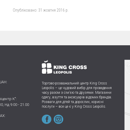
Опубліковано:
31 жовтня 2016 р.
ШАН:
Торгово-розважальний центр King Cross
Leopolis
–
це чудовий вибір для проведення
часу разом з сім’єю та друзями.
Магазини
одягу, взуття та аксесуарів відомих брендів.
іцентр К":
Розваги для дітей та дорослих, корисні
30, Нд 9.00 - 21.00
послуги – все це є у King Cross Leopolis.
AX: