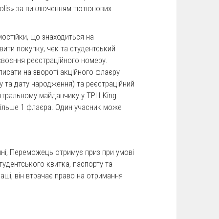
opolis» за виключенням тютюнових
мостійки, що знаходиться на
вити покупку, чек та студентський
исвоєння реєстраційного номеру.
писати на звороті акційного флаєру
у та дату народження) та реєстраційний
ентральному майданчику у ТРЦ King
більше 1 флаєра. Один учасник може
ні, Переможець отримує приз при умові
студентського квитка, паспорту та
аші, він втрачає право на отримання