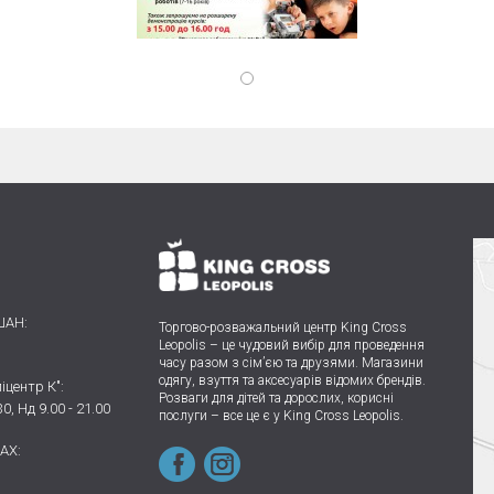
ШАН:
Торгово-розважальний центр King Cross
Leopolis
–
це чудовий вибір для проведення
часу разом з сім’єю та друзями.
Магазини
одягу, взуття та аксесуарів відомих брендів.
іцентр К":
Розваги для дітей та дорослих, корисні
30, Нд 9.00 - 21.00
послуги – все це є у King Cross Leopolis.
AX: