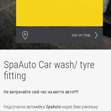
see on map
SpaAuto Car wash/ tyre
fitting
Не витрачайте свій час на миття авто!!!!!
Надсучасна автомийка
SpaAuto
надає Вам унікальну