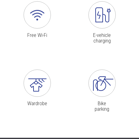
Free Wi-Fi
E-vehicle
charging
Wardrobe
Bike
parking