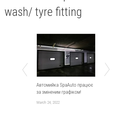
wash/ tyre fitting
Автомийка SpaAuto працює
Не витрачай
за зміненим графіком!
миття авто!!!
March 24, 2022
May 17, 2016