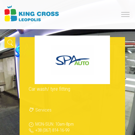
Car wash/ tyre fitting
Services
MON-SUN: 10am-8pm
+38 (067) 814-16-99