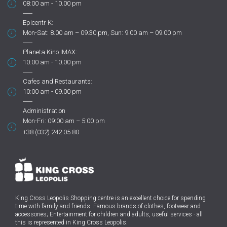
08:00 am - 10.00 pm
Epicentr K:
Mon-Sat: 8.00 am – 09.30 pm, Sun: 9.00 am – 09.00 pm
Planeta Kino IMAX:
10:00 am - 10.00 pm
Cafes and Restaurants:
10:00 am - 09.00 pm
Administration
Mon-Fri: 09:00 am – 5:00 pm
+38 (032) 242 05 80
King Cross Leopolis Shopping centre
is an excellent choice for spending
time with family and friends.
Famous brands of clothes, footwear and
accessories; Entertainment for children and adults, useful services - all
this is represented in King Cross Leopolis.