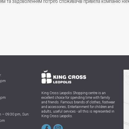
ням та задоволенням потреб споживачів привела компанію Rie
:
0 pm
King Cross Leopolis Shopping centre
is an
0 pm
excellent choice for spending time with family
and friends.
Famous brands of clothes, footwear
and accessories; Entertainment for children and
adults, useful services - all this is represented in
 – 09.30 pm, Sun:
King Cross Leopolis.
 pm