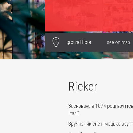
ground floor
see on map
Rieker
Заснована в 1874 році взуттє
Італії.
Зручне і якісне німецьке взут