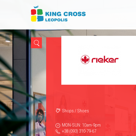
Shops
/
Shoes
MON-SUN: 10am-9pm
+38 (093) 310-79-67